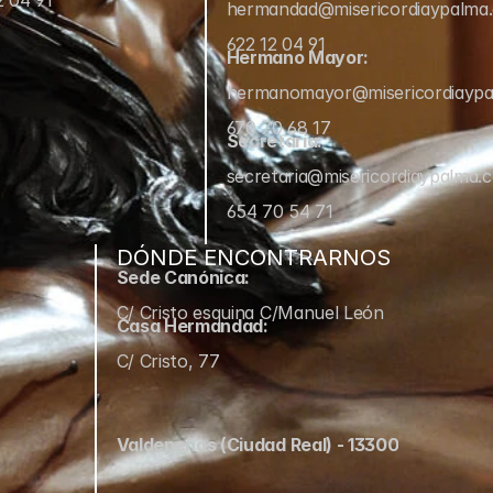
2 04 91
hermandad@misericordiaypalma
622 12 04 91
Hermano Mayor:
hermanomayor@misericordiayp
670 70 68 17
Secretaría:
secretaria@misericordiaypalma.
654 70 54 71
DÓNDE ENCONTRARNOS
Sede Canónica:
C/ Cristo esquina C/Manuel León
Casa Hermandad:
C/ Cristo, 77
Valdepeñas (Ciudad Real) - 13300