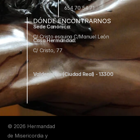
654 70 54 71
DÓNDE ENCONTRARNOS
Sede Canónica:
C/ Cristo esquina C/Manuel León
Casa Hermandad:
C/ Cristo, 77
Valdepeñas (Ciudad Real) - 13300
© 2026 Hermandad 
de Misericordia y 