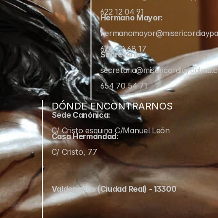
622 12 04 91
Hermano Mayor:
hermanomayor@misericordiayp
670 70 68 17
Secretaría:
secretaria@misericordiaypalma.
654 70 54 71
DÓNDE ENCONTRARNOS
Sede Canónica:
C/ Cristo esquina C/Manuel León
Casa Hermandad:
C/ Cristo, 77
Valdepeñas (Ciudad Real) - 13300