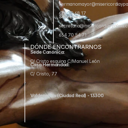
hermanomayor@misericordiayp
670 70 68 17
Secretaría:
secretaria@misericordiaypalma.
654 70 54 71
DÓNDE ENCONTRARNOS
Sede Canónica:
C/ Cristo esquina C/Manuel León
Casa Hermandad:
C/ Cristo, 77
Valdepeñas (Ciudad Real) - 13300