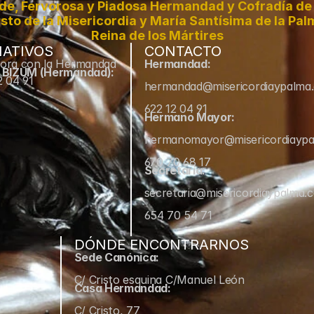
de, Fervorosa y Piadosa Hermandad y Cofradía de 
sto de la Misericordia y María Santísima de la Pal
Reina de los Mártires
ATIVOS
CONTACTO
ora con la Hermandad
Hermandad:
e BIZUM (Hermandad):
2 04 91
hermandad@misericordiaypalma
622 12 04 91
Hermano Mayor:
hermanomayor@misericordiayp
670 70 68 17
Secretaría:
secretaria@misericordiaypalma.
654 70 54 71
DÓNDE ENCONTRARNOS
Sede Canónica:
C/ Cristo esquina C/Manuel León
Casa Hermandad:
C/ Cristo, 77