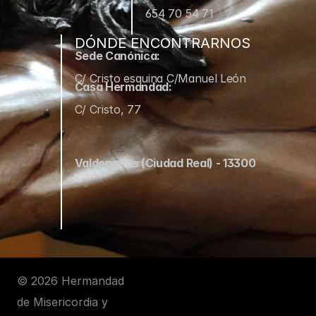
654 70 54 71
DÓNDE ENCONTRARNOS
Sede Canónica:
C/ Cristo esquina C/Manuel León
Casa Hermandad:
C/ Cristo, 77
Valdepeñas (Ciudad Real) - 13300
© 2026 Hermandad 
de Misericordia y 