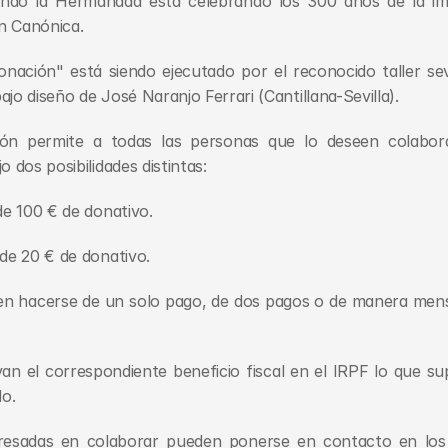
ndo la Hermandad está celebrando los 300 años de la ima
n Canónica.
nación" está siendo ejecutado por el reconocido taller sev
jo diseño de José Naranjo Ferrari (Cantillana-Sevilla).
ón permite a todas las personas que lo deseen colaborar
o dos posibilidades distintas:
de 100 € de donativo.
 de 20 € de donativo.
n hacerse de un solo pago, de dos pagos o de manera mens
an el correspondiente beneficio fiscal en el IRPF lo que s
o.
eresadas en colaborar pueden ponerse en contacto en los 