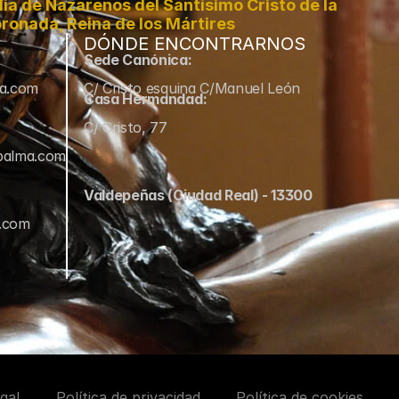
a de Nazarenos del Santísimo Cristo de la 
ronada, Reina de los Mártires
DÓNDE ENCONTRARNOS
Sede Canónica:
ma.com
C/ Cristo esquina C/Manuel León
Casa Hermandad:
C/ Cristo, 77
palma.com
Valdepeñas (Ciudad Real) - 13300
a.com
gal
Política de privacidad
Política de cookies