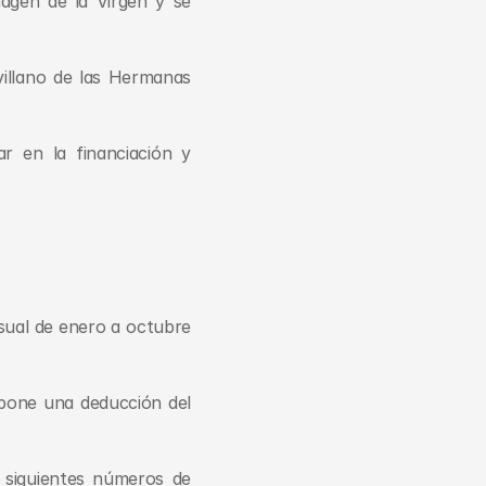
gen de la Virgen y se 
illano de las Hermanas 
 en la financiación y 
ual de enero a octubre 
upone una deducción del 
siguientes números de 