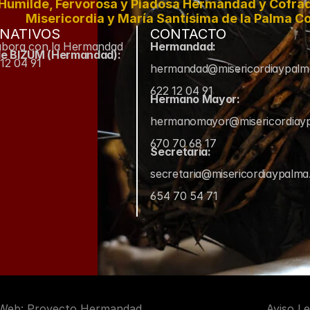
Humilde, Fervorosa y Piadosa Hermandad y Cofradí
Misericordia y María Santísima de la Palma Co
NATIVOS
CONTACTO
abora con la Hermandad
Hermandad:
de BIZUM (Hermandad):
12 04 91
hermandad@misericordiaypal
622 12 04 91
Hermano Mayor:
hermanomayor@misericordiay
670 70 68 17
Secretaría:
secretaria@misericordiaypalm
654 70 54 71
 Web: Proyecto Hermandad
Aviso Le