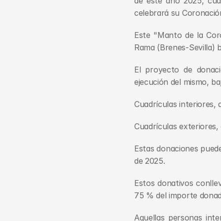
de este año 2025, cua
celebrará su Coronació
Este "Manto de la Coro
Rama (Brenes-Sevilla) ba
El proyecto de donaci
ejecución del mismo, baj
Cuadrículas interiores, 
Cuadrículas exteriores,
Estas donaciones puede
de 2025.
Estos donativos conllev
75 % del importe donad
Aquellas personas int