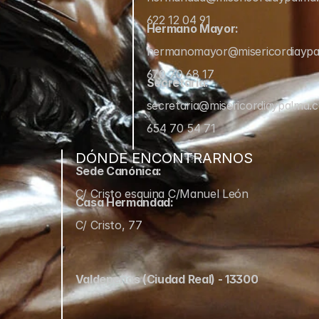
622 12 04 91
Hermano Mayor:
hermanomayor@misericordiayp
670 70 68 17
Secretaría:
secretaria@misericordiaypalma.
654 70 54 71
DÓNDE ENCONTRARNOS
Sede Canónica:
C/ Cristo esquina C/Manuel León
Casa Hermandad:
C/ Cristo, 77
Valdepeñas (Ciudad Real) - 13300