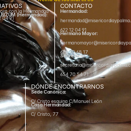
ATIVOS
CONTACTO
ora con la Hermandad
Hermandad:
e BIZUM (Hermandad):
2 04 91
hermandad@misericordiaypalma
622 12 04 91
Hermano Mayor:
hermanomayor@misericordiayp
670 70 68 17
Secretaría:
secretaria@misericordiaypalma.
654 70 54 71
DÓNDE ENCONTRARNOS
Sede Canónica:
C/ Cristo esquina C/Manuel León
Casa Hermandad:
C/ Cristo, 77