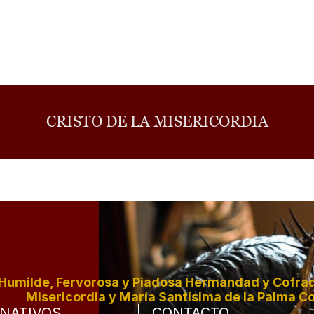
CRISTO DE LA MISERICORDIA
Humilde, Fervorosa y Piadosa Hermandad y Cofradí
Misericordia y María Santísima de la Palma Co
NATIVOS
CONTACTO