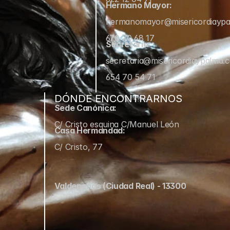
Hermano Mayor:
hermanomayor@misericordiayp
670 70 68 17
Secretaría:
secretaria@misericordiaypalma.
654 70 54 71
DÓNDE ENCONTRARNOS
Sede Canónica:
C/ Cristo esquina C/Manuel León
Casa Hermandad:
C/ Cristo, 77
Valdepeñas (Ciudad Real) - 13300