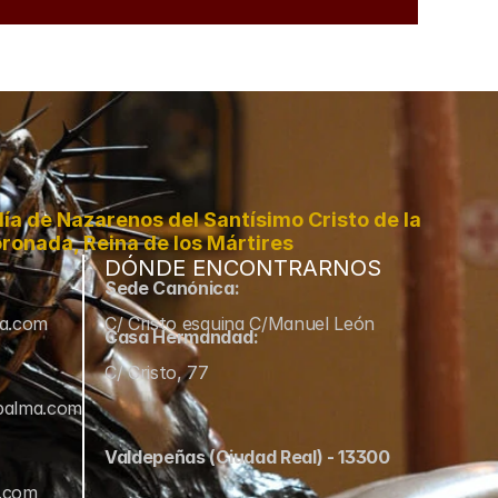
a de Nazarenos del Santísimo Cristo de la 
ronada, Reina de los Mártires
DÓNDE ENCONTRARNOS
Sede Canónica:
ma.com
C/ Cristo esquina C/Manuel León
Casa Hermandad:
C/ Cristo, 77
palma.com
Valdepeñas (Ciudad Real) - 13300
a.com