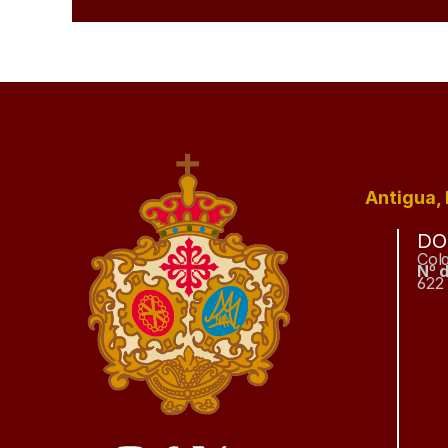
Antigua, 
DO
Col
Nº 
622 