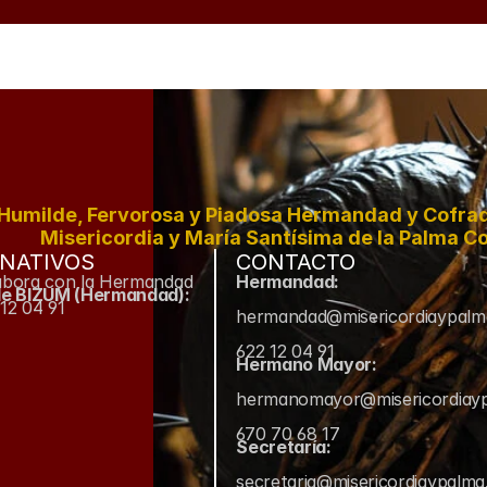
Humilde, Fervorosa y Piadosa Hermandad y Cofradí
Misericordia y María Santísima de la Palma Co
NATIVOS
CONTACTO
abora con la Hermandad
Hermandad:
de BIZUM (Hermandad):
12 04 91
hermandad@misericordiaypal
622 12 04 91
Hermano Mayor:
hermanomayor@misericordiay
670 70 68 17
Secretaría:
secretaria@misericordiaypalm