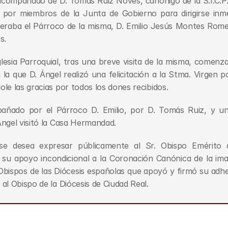
compañado de D. Tomás Ruiz Novés, canónigo de la S.I.C.P. 
or miembros de la Junta de Gobierno para dirigirse inmed
eraba el Párroco de la misma, D. Emilio Jesús Montes Romero 
s.
lesia Parroquial, tras una breve visita de la misma, comenzab
 la que D. Ángel realizó una felicitación a la Stma. Virgen p
le las gracias por todos los dones recibidos.
añado por el Párroco D. Emilio, por D. Tomás Ruiz, y una
ngel visitó la Casa Hermandad.
e desea expresar públicamente al Sr. Obispo Emérito de
su apoyo incondicional a la Coronación Canónica de la imag
ispos de las Diócesis españolas que apoyó y firmó su adhesi
al Obispo de la Diócesis de Ciudad Real.