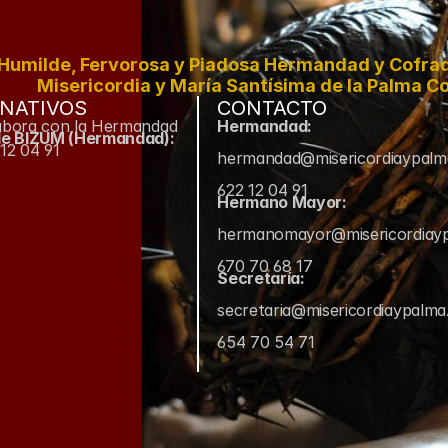
Humilde, Fervorosa y Piadosa Hermandad y Cofradí
Misericordia y María Santísima de la Palma Co
NATIVOS
CONTACTO
abora con la Hermandad
Hermandad:
de BIZUM (Hermandad):
12 04 91
hermandad@misericordiaypal
622 12 04 91
Hermano Mayor:
hermanomayor@misericordiay
670 70 68 17
Secretaría:
secretaria@misericordiaypalm
654 70 54 71