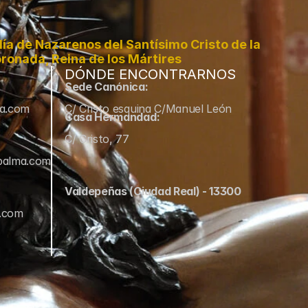
a de Nazarenos del Santísimo Cristo de la 
ronada, Reina de los Mártires
DÓNDE ENCONTRARNOS
Sede Canónica:
ma.com
C/ Cristo esquina C/Manuel León
Casa Hermandad:
C/ Cristo, 77
palma.com
Valdepeñas (Ciudad Real) - 13300
a.com