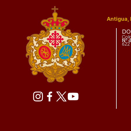
Antigua, 
DO
Col
Nº 
622 