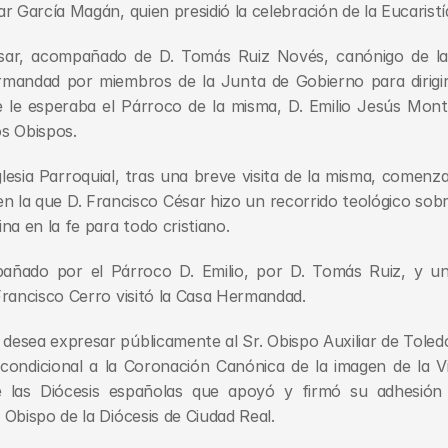
r García Magán, quien presidió la celebración de la Eucaristí
ar, acompañado de D. Tomás Ruiz Novés, canónigo de la S.
rmandad por miembros de la Junta de Gobierno para dirigir
e le esperaba el Párroco de la misma, D. Emilio Jesús Mont
os Obispos.
lesia Parroquial, tras una breve visita de la misma, comenzab
en la que D. Francisco César hizo un recorrido teológico sobr
na en la fe para todo cristiano.
añado por el Párroco D. Emilio, por D. Tomás Ruiz, y una
rancisco Cerro visitó la Casa Hermandad.
esea expresar públicamente al Sr. Obispo Auxiliar de Toledo 
ondicional a la Coronación Canónica de la imagen de la Vi
las Diócesis españolas que apoyó y firmó su adhesión pa
Obispo de la Diócesis de Ciudad Real.