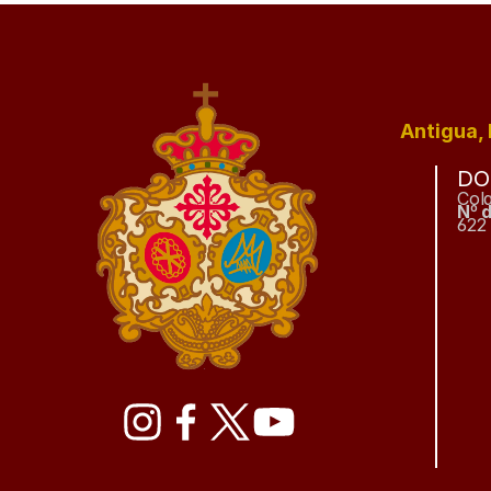
Antigua, 
DO
Col
Nº 
622 