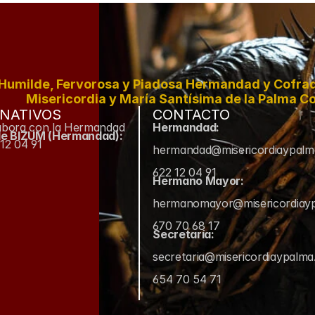
Humilde, Fervorosa y Piadosa Hermandad y Cofradí
Misericordia y María Santísima de la Palma Co
NATIVOS
CONTACTO
abora con la Hermandad
Hermandad:
de BIZUM (Hermandad):
12 04 91
hermandad@misericordiaypal
622 12 04 91
Hermano Mayor:
hermanomayor@misericordiay
670 70 68 17
Secretaría:
secretaria@misericordiaypalm
654 70 54 71