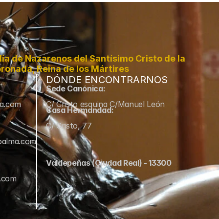
a de Nazarenos del Santísimo Cristo de la 
ronada, Reina de los Mártires
DÓNDE ENCONTRARNOS
Sede Canónica:
ma.com
C/ Cristo esquina C/Manuel León
Casa Hermandad:
C/ Cristo, 77
palma.com
Valdepeñas (Ciudad Real) - 13300
a.com