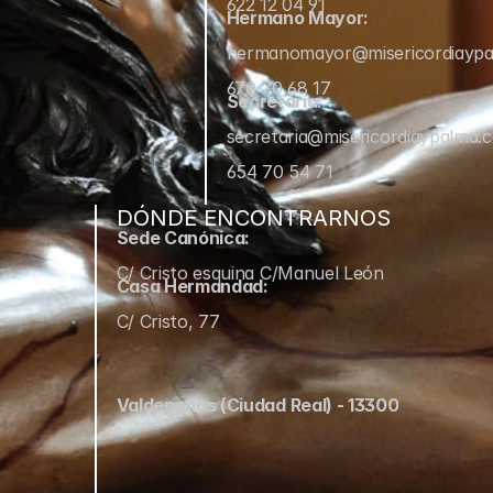
622 12 04 91
Hermano Mayor:
hermanomayor@misericordiayp
670 70 68 17
Secretaría:
secretaria@misericordiaypalma.
654 70 54 71
DÓNDE ENCONTRARNOS
Sede Canónica:
C/ Cristo esquina C/Manuel León
Casa Hermandad:
C/ Cristo, 77
Valdepeñas (Ciudad Real) - 13300