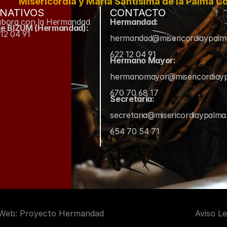
Misericordia y María Santísima de la Palma Co
NATIVOS
CONTACTO
abora con la Hermandad
Hermandad:
de BIZUM (Hermandad):
12 04 91
hermandad@misericordiaypal
622 12 04 91
Hermano Mayor:
hermanomayor@misericordiay
670 70 68 17
Secretaría:
secretaria@misericordiaypalm
654 70 54 71
 Web: Proyecto Hermandad
Aviso Le