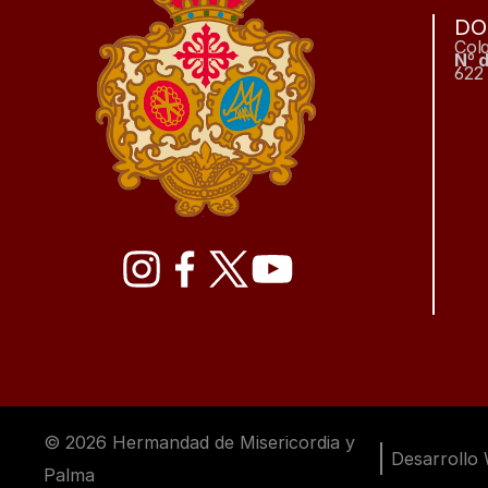
DO
Col
Nº 
622 
© 2026 Hermandad de Misericordia y 
Desarrollo
Palma