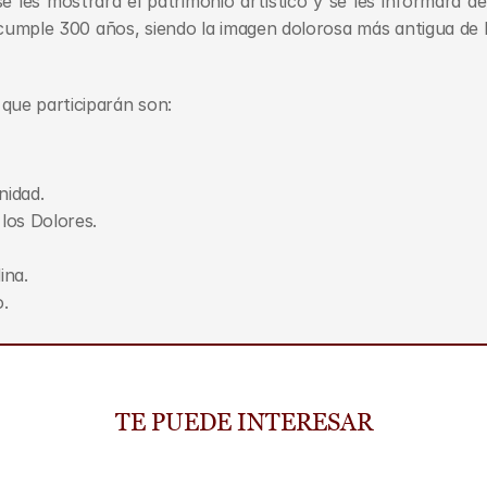
 les mostrará el patrimonio artístico y se les informará de la
cumple 300 años, siendo la imagen dolorosa más antigua de 
que participarán son:
nidad.
 los Dolores.
ina.
o.
TE PUEDE INTERESAR