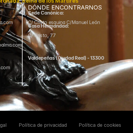
ronada, Reina de los Mártires
DÓNDE ENCONTRARNOS
Sede Canónica:
ma.com
C/ Cristo esquina C/Manuel León
Casa Hermandad:
C/ Cristo, 77
palma.com
Valdepeñas (Ciudad Real) - 13300
a.com
gal
Política de privacidad
Política de cookies