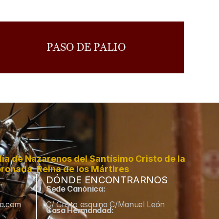
PASO DE PALIO
a de Nazarenos del Santísimo Cristo de la 
ronada, Reina de los Mártires
DÓNDE ENCONTRARNOS
Sede Canónica:
ma.com
C/ Cristo esquina C/Manuel León
Casa Hermandad: