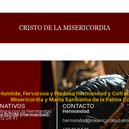
CRISTO DE LA MISERICORDIA
Humilde, Fervorosa y Piadosa Hermandad y Cofradí
Misericordia y María Santísima de la Palma Co
NATIVOS
CONTACTO
abora con la Hermandad
Hermandad:
de BIZUM (Hermandad):
12 04 91
hermandad@misericordiaypal