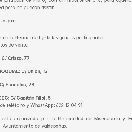
 Entradas de Fila 0, con un importe de 3 €, para aquella
iva pero no puedan asistir.
adquirir:
 de la Hermandad y de los grupos participantes.
ntos de venta:
 Cristo, 77  
QUIAL: C/ Unión, 15
 Escuelas, 28   
: C/ Capitán Fillol, 5
de teléfono y WhastApp: 622 12 04 91.
o está organizado por la Hermandad de Misericordia y P
. Ayuntamiento de Valdepeñas.