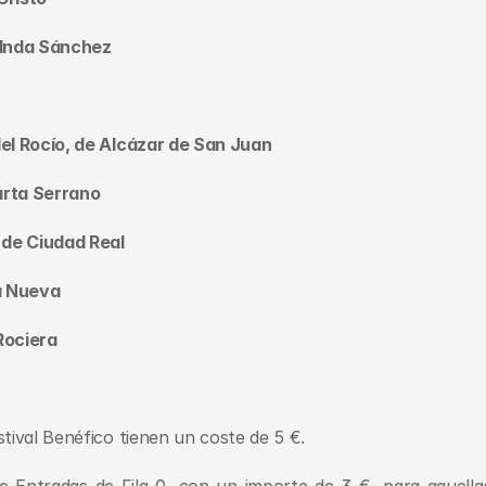
 Inda Sánchez
del Rocío, de Alcázar de San Juan
arta Serrano
de Ciudad Real
a Nueva 
Rociera
stival Benéfico tienen un coste de 5 €.