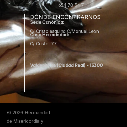
654 70 54 71
DÓNDE ENCONTRARNOS
Sede Canónica:
C/ Cristo esquina C/Manuel León
Casa Hermandad:
C/ Cristo, 77
Valdepeñas (Ciudad Real) - 13300
© 2026 Hermandad 
de Misericordia y 