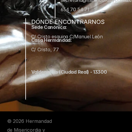
secretaria@misericordiaypalma.
654 70 54 71
DÓNDE ENCONTRARNOS
Sede Canónica:
C/ Cristo esquina C/Manuel León
Casa Hermandad:
C/ Cristo, 77
Valdepeñas (Ciudad Real) - 13300
© 2026 Hermandad 
de Misericordia y 