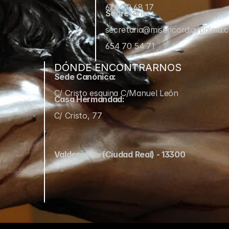
670 70 68 17
Secretaría:
secretaria@misericordiaypalma.
654 70 54 71
DÓNDE ENCONTRARNOS
Sede Canónica:
C/ Cristo esquina C/Manuel León
Casa Hermandad:
C/ Cristo, 77
Valdepeñas (Ciudad Real) - 13300