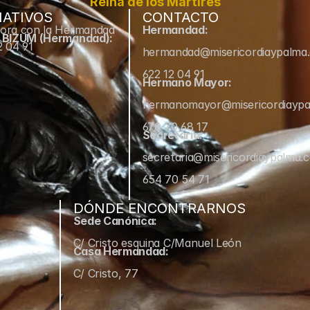
Reina de los Mártires
ATIVOS
CONTACTO
ora con la Hermandad
Hermandad:
e BIZUM (Hermandad):
2 04 91
hermandad@misericordiaypalma
622 12 04 91
Hermano Mayor:
hermanomayor@misericordiayp
670 70 68 17
Secretaría:
secretaria@misericordiaypalma.
654 70 54 71
DÓNDE ENCONTRARNOS
Sede Canónica:
C/ Cristo esquina C/Manuel León
Casa Hermandad:
C/ Cristo, 77