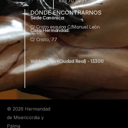
654 70 54 71
DÓNDE ENCONTRARNOS
Sede Canónica:
C/ Cristo esquina C/Manuel León
Casa Hermandad:
C/ Cristo, 77
Valdepeñas (Ciudad Real) - 13300
© 2026 Hermandad 
de Misericordia y 
Palma