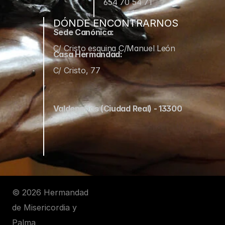
654 70 54 71
DÓNDE ENCONTRARNOS
Sede Canónica:
C/ Cristo esquina C/Manuel León
Casa Hermandad:
C/ Cristo, 77
Valdepeñas (Ciudad Real) - 13300
© 2026 Hermandad 
de Misericordia y 
Palma