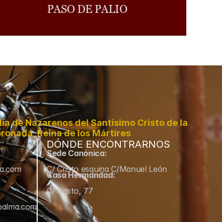
PASO DE PALIO
a de Nazarenos del Santísimo Cristo de la 
ronada, Reina de los Mártires
DÓNDE ENCONTRARNOS
Sede Canónica:
ma.com
C/ Cristo esquina C/Manuel León
Casa Hermandad:
C/ Cristo, 77
palma.com