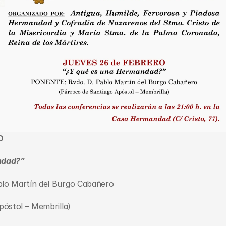
O
ndad?”
lo Martín del Burgo Cabañero
póstol – Membrilla)