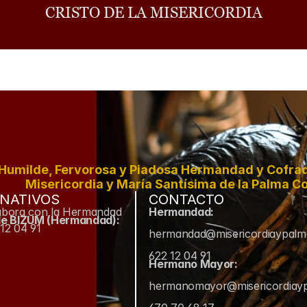
CRISTO DE LA MISERICORDIA
Humilde, Fervorosa y Piadosa Hermandad y Cofradí
Misericordia y María Santísima de la Palma Co
NATIVOS
CONTACTO
abora con la Hermandad
Hermandad:
de BIZUM (Hermandad):
12 04 91
hermandad@misericordiaypal
622 12 04 91
Hermano Mayor:
hermanomayor@misericordiay