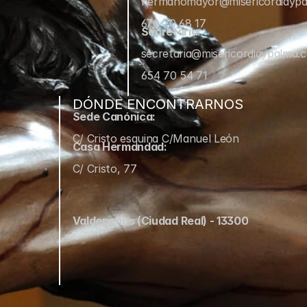
hermanomayor@misericordiayp
670 70 68 17
Secretaría:
secretaria@misericordiaypalma.
654 70 54 71
DÓNDE ENCONTRARNOS
Sede Canónica:
C/ Cristo esquina C/Manuel León
Casa Hermandad:
C/ Cristo, 77
Valdepeñas (Ciudad Real) - 13300