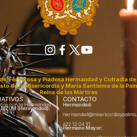
de, Fervorosa y Piadosa Hermandad y Cofradía de 
sto de la Misericordia y María Santísima de la Pal
Reina de los Mártires
ATIVOS
CONTACTO
ora con la Hermandad
Hermandad:
e BIZUM (Hermandad):
2 04 91
hermandad@misericordiaypalma
622 12 04 91
Hermano Mayor: