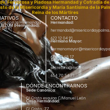
de, Fervorosa y Piadosa Hermandad y Cofradía de 
sto de la Misericordia y María Santísima de la Pal
Reina de los Mártires
ATIVOS
CONTACTO
ora con la Hermandad
Hermandad:
e BIZUM (Hermandad):
2 04 91
hermandad@misericordiaypalma
622 12 04 91
Hermano Mayor:
hermanomayor@misericordiayp
670 70 68 17
Secretaría:
secretaria@misericordiaypalma.
654 70 54 71
DÓNDE ENCONTRARNOS
Sede Canónica:
C/ Cristo esquina C/Manuel León
Casa Hermandad:
C/ Cristo, 77