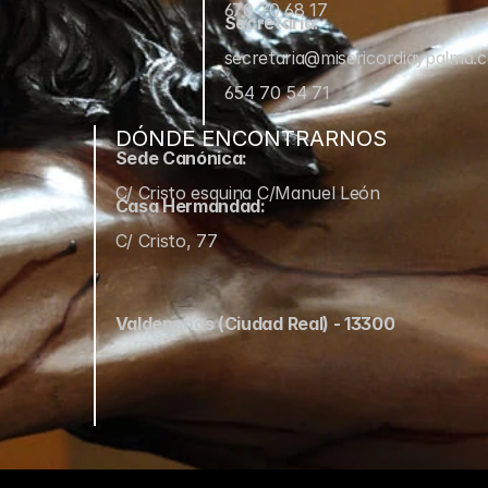
670 70 68 17
Secretaría:
secretaria@misericordiaypalma.
654 70 54 71
DÓNDE ENCONTRARNOS
Sede Canónica:
C/ Cristo esquina C/Manuel León
Casa Hermandad:
C/ Cristo, 77
Valdepeñas (Ciudad Real) - 13300