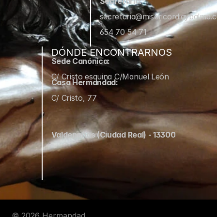
Secretaría:
secretaria@misericordiaypalma.
654 70 54 71
DÓNDE ENCONTRARNOS
Sede Canónica:
C/ Cristo esquina C/Manuel León
Casa Hermandad:
C/ Cristo, 77
Valdepeñas (Ciudad Real) - 13300
© 2026 Hermandad 